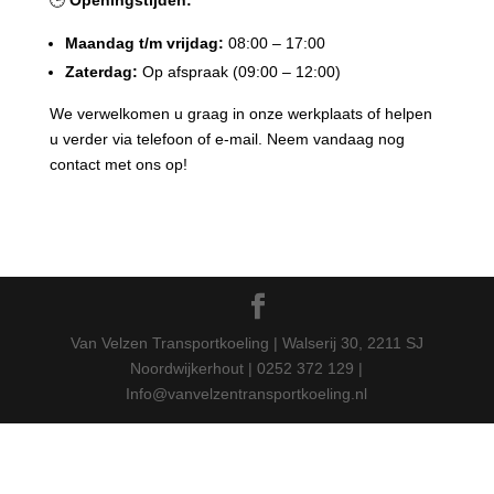
🕒
Openingstijden:
Maandag t/m vrijdag:
08:00 – 17:00
Zaterdag:
Op afspraak (09:00 – 12:00)
We verwelkomen u graag in onze werkplaats of helpen
u verder via telefoon of e-mail. Neem vandaag nog
contact met ons op!
Van Velzen Transportkoeling | Walserij 30, 2211 SJ
Noordwijkerhout | 0252 372 129 |
Info@vanvelzentransportkoeling.nl